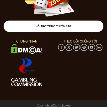
HỖ TRỢ TRỰC TUYẾN 24/7
CHỨNG NHẬN
THEO DÕI CHÚNG TÔI
Copyright 2026 ©
Zowin