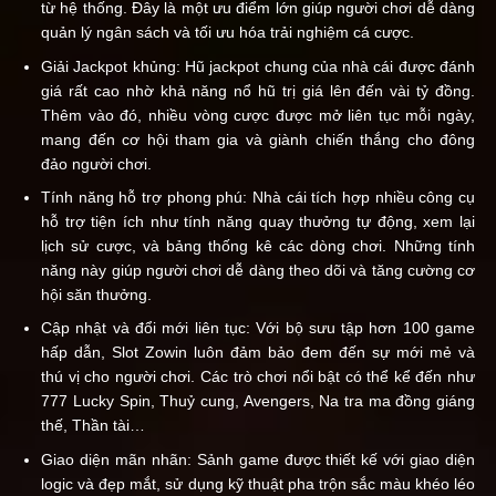
từ hệ thống. Đây là một ưu điểm lớn giúp người chơi dễ dàng
quản lý ngân sách và tối ưu hóa trải nghiệm cá cược.
Giải Jackpot khủng: Hũ jackpot chung của nhà cái được đánh
giá rất cao nhờ khả năng nổ hũ trị giá lên đến vài tỷ đồng.
Thêm vào đó, nhiều vòng cược được mở liên tục mỗi ngày,
mang đến cơ hội tham gia và giành chiến thắng cho đông
đảo người chơi.
Tính năng hỗ trợ phong phú: Nhà cái tích hợp nhiều công cụ
hỗ trợ tiện ích như tính năng quay thưởng tự động, xem lại
lịch sử cược, và bảng thống kê các dòng chơi. Những tính
năng này giúp người chơi dễ dàng theo dõi và tăng cường cơ
hội săn thưởng.
Cập nhật và đổi mới liên tục: Với bộ sưu tập hơn 100 game
hấp dẫn, Slot Zowin luôn đảm bảo đem đến sự mới mẻ và
thú vị cho người chơi. Các trò chơi nổi bật có thể kể đến như
777 Lucky Spin, Thuỷ cung, Avengers, Na tra ma đồng giáng
thế, Thần tài…
Giao diện mãn nhãn: Sảnh game được thiết kế với giao diện
logic và đẹp mắt, sử dụng kỹ thuật pha trộn sắc màu khéo léo