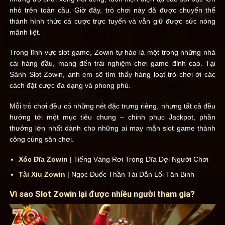
nhỏ trên toàn cầu. Giờ đây, trò chơi này đã được chuyển thể
thành hình thức cá cược trực tuyến và vẫn giữ được sức nóng
mãnh liệt.
Trong lĩnh vực slot game, Zowin tự hào là một trong những nhà
cái hàng đầu, mang đến trải nghiệm chơi game đỉnh cao. Tại
Sảnh Slot Zowin, anh em sẽ tìm thấy hàng loạt trò chơi ới các
cách đặt cược đa dạng và phong phú.
Mỗi trò chơi đều có những nét đặc trưng riêng, nhưng tất cả đều
hướng tới một mục tiêu chung – chinh phục Jackpot, phần
thưởng lớn nhất dành cho những ai may mắn slot game thành
công cùng sân chơi.
Xóc Đĩa Zowin
| Tiếng Vàng Rơi Trong Đĩa Đợi Người Chơi
Tài Xỉu Zowin
| Ngọc Đuốc Thần Tài Dẫn Lối Tân Binh
Vì sao Slot Zowin lại được nhiều người tham gia?