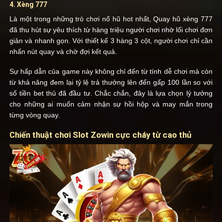
4. Xèng 777
Là một trong những trò chơi nổ hũ hot nhất, Quay hũ xèng 777
đã thu hút sự yêu thích từ hàng triệu người chơi nhờ lối chơi đơn
giản và nhanh gọn. Với thiết kế 3 hàng 3 cột, người chơi chỉ cần
nhấn nút quay và chờ đợi kết quả.
Sự hấp dẫn của game này không chỉ đến từ tính dễ chơi mà còn
từ khả năng đem lại tỷ lệ trả thưởng lên đến gấp 100 lần so với
số tiền bet thủ đã đầu tư. Chắc chắn, đây là lựa chọn lý tưởng
cho những ai muốn cảm nhận sự hồi hộp và may mắn trong
từng vòng quay.
Chiến thuật chơi Slot Zowin cực cháy từ cao thủ