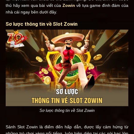
thủ hãy xem qua bài viết của
Zowin
về tựa game đình đám của
nhà cái ngay bên dưới đây.
Sơ lược thông tin về Slot Zowin
Sơ lược thông tin về Slot Zowin
Sảnh Slot Zowin là điểm đến hấp dẫn, được lấy cảm hứng từ
những trò chơi xèng nổi tiếng, luôn hiện diện tại các sới bạc lớn