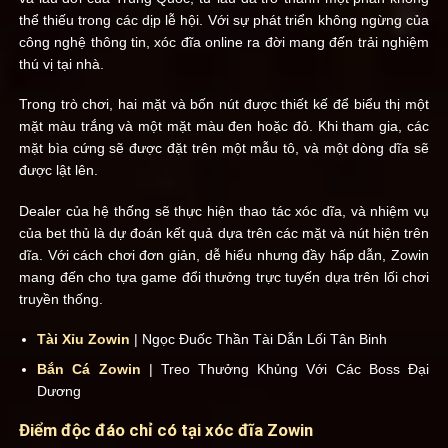
thể thiếu trong các dịp lễ hội. Với sự phát triển không ngừng của
công nghệ thông tin, xóc đĩa online ra đời mang đến trải nghiệm
thú vị tại nhà.
Trong trò chơi, hai mặt và bốn nút được thiết kế để biểu thị một
mặt màu trắng và một mặt màu đen hoặc đỏ. Khi tham gia, các
mặt bìa cứng sẽ được đặt trên một mẫu tô, và một dòng dĩa sẽ
được lật lên.
Dealer của hệ thống sẽ thực hiện thao tác xóc dĩa, và nhiệm vụ
của bet thủ là dự đoán kết quả dựa trên các mặt và nút hiện trên
dĩa. Với cách chơi đơn giản, dễ hiểu nhưng đầy hấp dẫn, Zowin
mang đến cho tựa game đổi thưởng trực tuyến dựa trên lối chơi
truyền thống.
Tài Xỉu Zowin
| Ngọc Đuốc Thần Tài Dẫn Lối Tân Binh
Bắn Cá Zowin
| Treo Thưởng Khủng Với Các Boss Đại
Dương
Điểm độc đáo chỉ có tại xóc đĩa Zowin