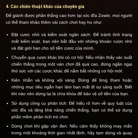
4. Các chiến thuật khác của chuyên gia
Để giành được phần thắng cao hơn tại xóc đĩa Zowin, mọi người
có thể tham khảo thêm vài cách chơi hay ho như:
Đặt cược nhỏ và kiểm soát ngân sách: Để tránh tình trạng
mất kiểm soát, bạn nên bắt đầu với những khoản cược nhỏ
và đặt giới hạn cho số tiền cược của mình.
Chuyển qua cược khác khi có cơ hội: Nếu nhận thấy xác suất
chiến thắng trong một ván chơi đã quá cao, đừng ngần ngại
thử sức với các cược khác để nắm bắt những cơ hội mới.
Kiên nhẫn và không vội vàng: Đừng để lòng tham hoặc
những mục tiêu ngắn hạn làm bạn mất đi sự sáng suốt. Biết
khi nào nên dừng lại là chìa khóa để bảo vệ số tiền của bạn.
Sử dụng công cụ phân tích: Để hiểu rõ hơn về quy luật của
xóc đĩa và tăng khả năng chiến thắng, bạn có thể sử dụng
phần mềm phân tích trò chơi.
Dừng chơi khi gặp vận đen: Nếu cảm thấy không may mắn
trong một khoảng thời gian nhất định, hãy tạm dừng và quay