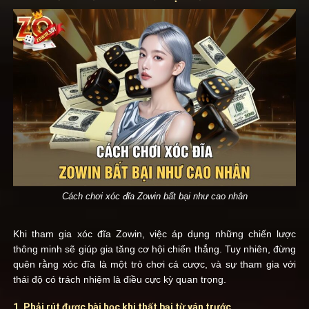
Cách chơi xóc đĩa Zowin bất bại như cao nhân
Khi tham gia xóc đĩa Zowin, việc áp dụng những chiến lược
thông minh sẽ giúp gia tăng cơ hội chiến thắng. Tuy nhiên, đừng
quên rằng xóc đĩa là một trò chơi cá cược, và sự tham gia với
thái độ có trách nhiệm là điều cực kỳ quan trọng.
1. Phải rút được bài học khi thất bại từ ván trước