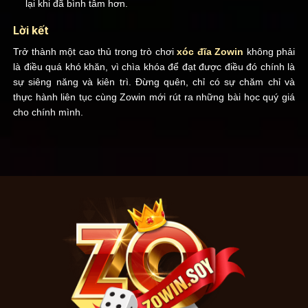
lại khi đã bình tâm hơn.
Lời kết
Trở thành một cao thủ trong trò chơi
xóc đĩa Zowin
không phải
là điều quá khó khăn, vì chìa khóa để đạt được điều đó chính là
sự siêng năng và kiên trì. Đừng quên, chỉ có sự chăm chỉ và
thực hành liên tục cùng Zowin mới rút ra những bài học quý giá
cho chính mình.