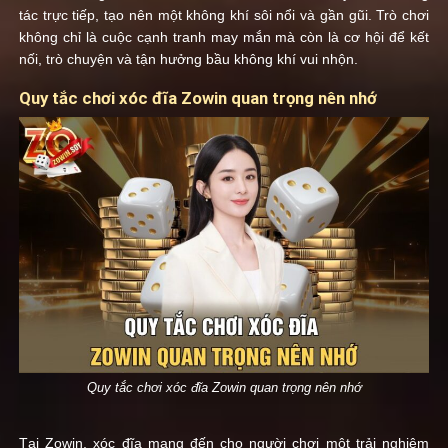
tác trực tiếp, tạo nên một không khí sôi nổi và gần gũi. Trò chơi
không chỉ là cuộc cạnh tranh may mắn mà còn là cơ hội để kết
nối, trò chuyện và tận hưởng bầu không khí vui nhộn.
Quy tắc chơi xóc đĩa Zowin quan trọng nên nhớ
Quy tắc chơi xóc đĩa Zowin quan trọng nên nhớ
Tại Zowin, xóc đĩa mang đến cho người chơi một trải nghiệm